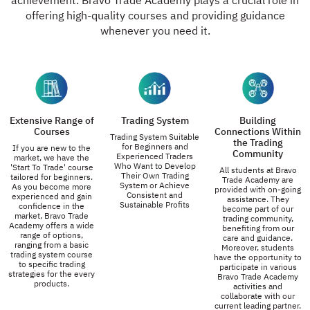
achievement. Bravo Trade Academy plays a crucial role in
offering high-quality courses and providing guidance
whenever you need it.
Extensive Range of
Trading System
Building
Courses
Connections Within
Trading System Suitable
the Trading
for Beginners and
If you are new to the
Community
Experienced Traders
market, we have the
Who Want to Develop
'Start To Trade' course
All students at Bravo
Their Own Trading
tailored for beginners.
Trade Academy are
System or Achieve
As you become more
provided with on-going
Consistent and
experienced and gain
assistance. They
Sustainable Profits
confidence in the
become part of our
market, Bravo Trade
trading community,
Academy offers a wide
benefiting from our
range of options,
care and guidance.
ranging from a basic
Moreover, students
trading system course
have the opportunity to
to specific trading
participate in various
strategies for the every
Bravo Trade Academy
products.
activities and
collaborate with our
current leading partner.