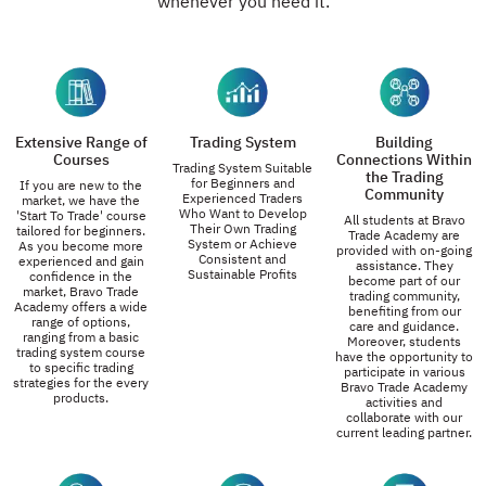
whenever you need it.
Extensive Range of
Trading System
Building
Courses
Connections Within
Trading System Suitable
the Trading
for Beginners and
If you are new to the
Community
Experienced Traders
market, we have the
Who Want to Develop
'Start To Trade' course
All students at Bravo
Their Own Trading
tailored for beginners.
Trade Academy are
System or Achieve
As you become more
provided with on-going
Consistent and
experienced and gain
assistance. They
Sustainable Profits
confidence in the
become part of our
market, Bravo Trade
trading community,
Academy offers a wide
benefiting from our
range of options,
care and guidance.
ranging from a basic
Moreover, students
trading system course
have the opportunity to
to specific trading
participate in various
strategies for the every
Bravo Trade Academy
products.
activities and
collaborate with our
current leading partner.