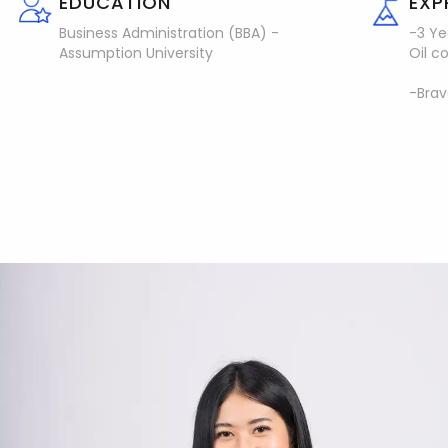
EDUCATION
EXP
Business Administration (BBA) -
-3 Ye
Assumption University
Oil 
-Bra