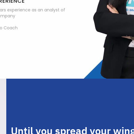
RERIENCE
ars experience as an analyst of
company
vo Coach
Until you spread your win