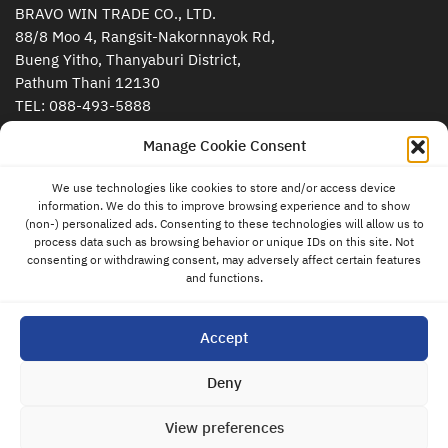
BRAVO WIN TRADE CO., LTD.
88/8 Moo 4, Rangsit-Nakornnayok Rd,
Bueng Yitho, Thanyaburi District,
Pathum Thani 12130
TEL:
088-493-5888
TAX ID: 0135563020214
Manage Cookie Consent
Home
We use technologies like cookies to store and/or access device
information. We do this to improve browsing experience and to show
contact
About
(non-) personalized ads. Consenting to these technologies will allow us to
us
process data such as browsing behavior or unique IDs on this site. Not
Course
consenting or withdrawing consent, may adversely affect certain features
and functions.
Free seminar
นโยบายการยกเลิกและคืนเงิน
Accept
Deny
Blog & News
Store
View preferences