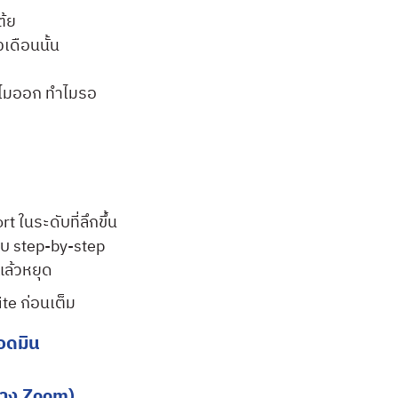
ต้ย
เดือนนั้น
ทำไมออก ทำไมรอ
 ในระดับที่ลึกขึ้น
บบ step-by-step
แล้วหยุด
ite ก่อนเต็ม
อดมิน
าง Zoom)