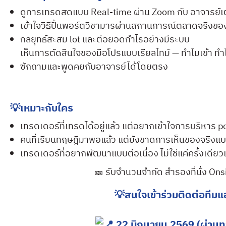
ดูการเทรดสดแบบ Real-time ผ่าน Zoom กับ อาจารย์เ
เข้าใจวิธีปั้นพอร์ตวิชามารผ่านสถานการณ์ตลาดจริงของ
กลยุทธ์สะสม lot และต่อยอดกำไรอย่างมีระบบ
เห็นการตัดสินใจของมือโปรแบบเรียลไทม์ — ทำไมเข้า 
ซักถามและพูดคยกับอาจารย์ได้โดยตรง
💡เหมาะกับใคร
เทรดเดอร์ที่เทรดได้อยู่แล้ว แต่อยากเข้าใจการบริหาร port
คนที่เรียนทฤษฎีมาพอแล้ว แต่ยังขาดการเห็นของจริงแ
เทรดเดอร์ที่อยากพัฒนาแบบต่อเนื่อง ไม่ใช่แค่ครั้งเดียว
🎫 รับจำนวนจำกัด สำรองที่นั่ง Ons
💡สนใจเข้าร่วมติดต่อทีมแ
22 มิถุนายน
2569 (ผ่านท