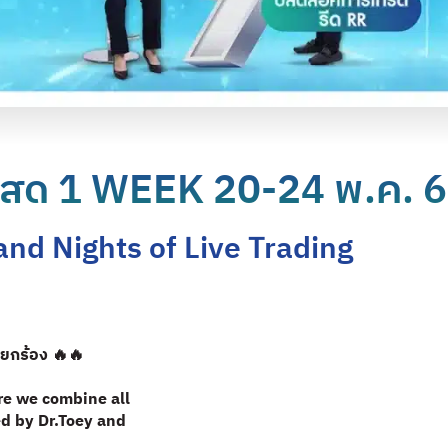
สด 1 WEEK 20-24 พ.ค. 
and Nights of Live Trading
ียกร้อง 🔥🔥
re we combine all
ed by Dr.Toey and