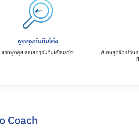
พูดคุยกับทีมโค้ช
แชทพูดคุยแบบสดๆกับทีมโค้ชบราโว่
พิเศษสุดขีดไปกับก
ท
vo Coach