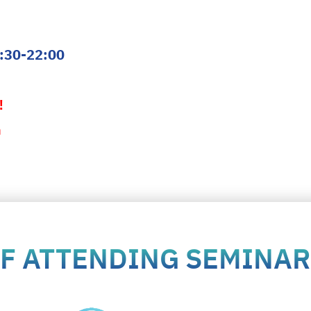
2:30-22:00
️
ด
OF ATTENDING SEMINA