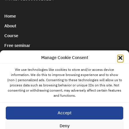
Home
About
Course
Free seminar
นโยบายการยกเลิกและคืนเงิน
Manage Cookie Consent
We use technologies like cookies to store and/or access device
Blog & News
information. We do this to improve browsing experience and to show
contact
(non-) personalized ads. Consenting to these technologies will allow us to
us
Store
process data such as browsing behavior or unique IDs on this site. Not
consenting or withdrawing consent, may adversely affect certain features
Contact
and functions.
Privacy Policy
Accept
Cookies Policy
Deny