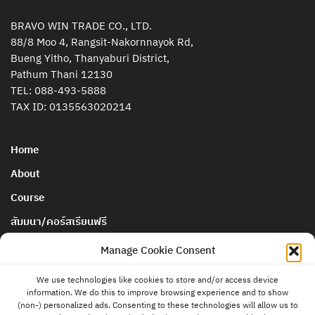
BRAVO WIN TRADE CO., LTD.
88/8 Moo 4, Rangsit-Nakornnayok Rd,
Bueng Yitho, Thanyaburi District,
Pathum Thani 12130
TEL:
088-493-5888
TAX ID: 0135563020214
Home
About
Course
สัมมนา/คอร์สเรียนฟรี
นโยบายการยกเลิกและคืนเงิน
Manage Cookie Consent
We use technologies like cookies to store and/or access device
Blog & News
information. We do this to improve browsing experience and to show
ติดต่อ
(non-) personalized ads. Consenting to these technologies will allow us to
แอดมิน