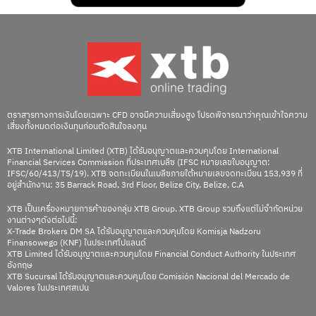
ตราสารทางการเงินโดยเฉพาะ CFD อาจมีความเสี่ยงสูง โปรดพิจารณาว่าคุณเข้าใจความ
เสี่ยงทั้งหมดต่อเงินทุนก่อนตัดสินใจลงทุน
XTB International Limited (XTB) ได้รับอนุญาตและควบคุมโดย International
Financial Services Commission ที่ประเทศเบลีซ (IFSC หมายเลขใบอนุญาต:
IFSC/60/413/TS/19). XTB จดทะเบียนในเบลีซภายใต้หมายเลขจดทะเบียน 153,939 ที่
อยู่สำนักงาน: 35 Barrack Road, 3rd Floor, Belize City, Belize, C.A
XTB เป็นเครื่องหมายการค้าของกลุ่ม XTB Group. XTB Group รวมถึงแต่ไม่จำกัดหน่วย
งานต่างๆดังต่อไปนี้:
X-Trade Brokers DM SA ได้รับอนุญาตและควบคุมโดย Komisja Nadzoru
Finansowego (KNF) ในประเทศโปแลนด์
XTB Limited ได้รับอนุญาตและควบคุมโดย Financial Conduct Authority ในประเทศ
อังกฤษ
XTB Sucursal ได้รับอนุญาตและควบคุมโดย Comisión Nacional del Mercado de
Valores ในประเทศสเปน