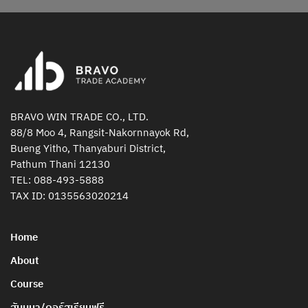
BRAVO WIN TRADE CO., LTD.
88/8 Moo 4, Rangsit-Nakornnayok Rd,
Bueng Yitho, Thanyaburi District,
Pathum Thani 12130
TEL:
088-493-5888
TAX ID: 0135563020214
Home
About
Course
สัมมนา/คอร์สเรียนฟรี