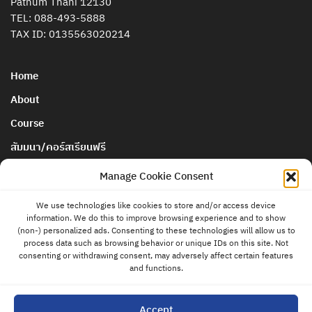
Pathum Thani 12130
TEL:
088-493-5888
TAX ID: 0135563020214
Home
About
Course
สัมมนา/คอร์สเรียนฟรี
นโยบายการยกเลิกและคืนเงิน
Manage Cookie Consent
We use technologies like cookies to store and/or access device
Blog & News
information. We do this to improve browsing experience and to show
ติดต่อ
(non-) personalized ads. Consenting to these technologies will allow us to
แอดมิน
Store
process data such as browsing behavior or unique IDs on this site. Not
consenting or withdrawing consent, may adversely affect certain features
Contact
and functions.
Privacy Policy
Accept
Cookies Policy