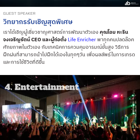
GUEST SPEAKER
วิทยากรรับเชิญสุดพิเศษ
เราได้เชิญผู้เชี่ยวชาญศาสตร์การพัฒนาตัวเอง
คุณโอม หะริน
จงเจริญรัตน์
CEO และผู้ก่อตั้ง
Life Enricher
พาทุกคนปลดล๊อค
ศักยภาพในตัวเอง กับเทคนิคการควมคุมอารมณ์ขั้นสูง วิธีการ
ฝึกฝนที่สามารถนำไปฝึกได้เองในทุกๆวัน เพื่อผลลัพธ์ในการเทรด
และการใช้ชีวิตที่ดีขึ้น
4. Entertainment