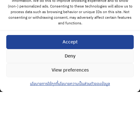
information. We do this to improve browsing experience and to show
ติดต่อ
(non-) personalized ads. Consenting to these technologies will allow us to
แอดมิน
process data such as browsing behavior or unique IDs on this site. Not
consenting or withdrawing consent, may adversely affect certain features
and functions.
Accept
Deny
View preferences
นโยบายการใช้คุกกี้
นโยบายความเป็นส่วนตัวของข้อมูล
BRAVO WIN TRADE CO., LTD.
88/8 Moo 4, Rangsit-Nakornnayok Rd,
Bueng Yitho, Thanyaburi District,
Pathum Thani 12130