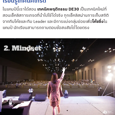
เรียนรู้เทคนิคเทรด
ในแคมป์นี้เราได้สอน
เทคนิคพฤติกรรม DE30
เป็นเทคนิคใหม่ที่
สอนเช็คลิสการเทรดที่นำไปใช้ได้จริง ทุกเช็คลิสผ่านการเก็บสถิติ
จากทีมโค้ชและทีม Leader และมีการแบ่งกลุ่มย่อยเพื่อ
โค้ชชิ่ง
ใน
แคมป์ นักเรียนสามารถถามตอบข้อสงสัยได้โดยตรง
2. Mindset