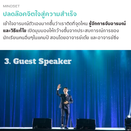
MINDSET
ปลดล๊อคจิตใจสู่ความสำเร็จ
เข้าใจอารมณ์ตัวเองมากขึ้นว่าเราติดที่จุดไหน
รู้จักการจับอารมณ์
และวิธีแก้ไข
เปิดมุมมองให้กว้างขึ้นจากประสบการณ์การของ
นักเรียนคนอื่นๆในแคมป์ สอนโดยอาจารย์เต้ย และอาจารย์ซิ่ง
3. Guest Speaker