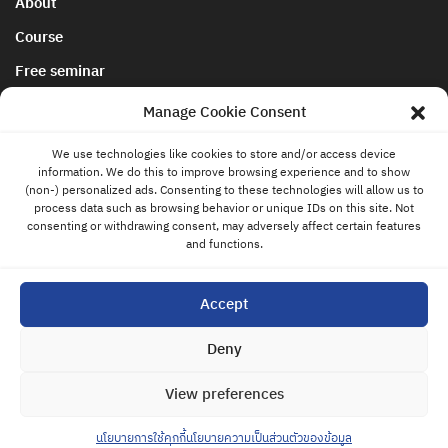
About
Course
Free seminar
นโยบายการยกเลิกและคืนเงิน
Manage Cookie Consent
We use technologies like cookies to store and/or access device
Blog & News
information. We do this to improve browsing experience and to show
contact
(non-) personalized ads. Consenting to these technologies will allow us to
us
Store
process data such as browsing behavior or unique IDs on this site. Not
consenting or withdrawing consent, may adversely affect certain features
Contact
and functions.
Privacy Policy
Accept
Cookies Policy
Deny
View preferences
Copyright © 2020-2021 all rights reserved. |
Bravo Trade
Academy
นโยบายการใช้คุกกี้
นโยบายความเป็นส่วนตัวของข้อมูล