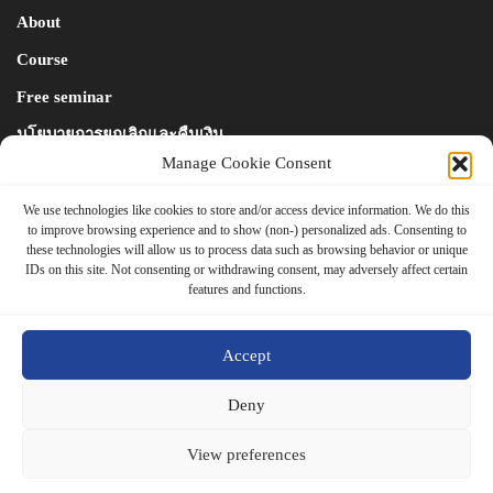
About
Course
Free seminar
นโยบายการยกเลิกและคืนเงิน
Manage Cookie Consent
Blog & News
We use technologies like cookies to store and/or access device information. We do this
contact
to improve browsing experience and to show (non-) personalized ads. Consenting to
us
Store
these technologies will allow us to process data such as browsing behavior or unique
IDs on this site. Not consenting or withdrawing consent, may adversely affect certain
Contact
features and functions.
Privacy Policy
Accept
Cookies Policy
Deny
View preferences
Copyright © 2020-2021 all rights reserved. |
Bravo Trade