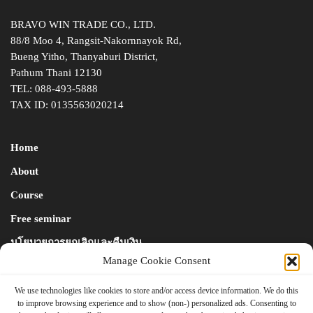
BRAVO WIN TRADE CO., LTD.
88/8 Moo 4, Rangsit-Nakornnayok Rd,
Bueng Yitho, Thanyaburi District,
Pathum Thani 12130
TEL:
088-493-5888
TAX ID: 0135563020214
Home
About
Course
Free seminar
นโยบายการยกเลิกและคืนเงิน
Manage Cookie Consent
Blog & News
We use technologies like cookies to store and/or access device information. We do this
contact
to improve browsing experience and to show (non-) personalized ads. Consenting to
us
Store