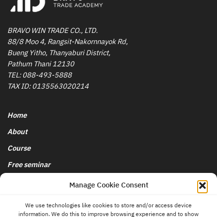
BRAVO WIN TRADE CO., LTD.
88/8 Moo 4, Rangsit-Nakornnayok Rd,
Bueng Yitho, Thanyaburi District,
Pathum Thani 12130
TEL:
088-493-5888
TAX ID: 0135563020214
Home
About
Course
Free seminar
นโยบายการยกเลิกและคืนเงิน
Manage Cookie Consent
We use technologies like cookies to store and/or access device
Blog & News
information. We do this to improve browsing experience and to show