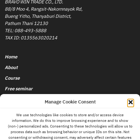
BRAVO WIN TRADE CO., LTD.
88/8 Moo 4, Rangsit-Nakornnayok Rd,
Bueng Yitho, Thanyaburi District,
Pathum Thani 12130
TEL:
088-493-5888
TAX ID: 0135563020214
Home
About
Course
Free seminar
นโยบายการยกเลิกและคืนเงิน
Manage Cookie Consent
We use technologies like cookies to store and/or access device
Blog & News
information. We do this to improve browsing experience and to show
contact
(non-) personalized ads. Consenting to these technologies will allow us to
us
Store
process data such as browsing behavior or unique IDs on this site. Not
consenting or withdrawing consent, may adversely affect certain features