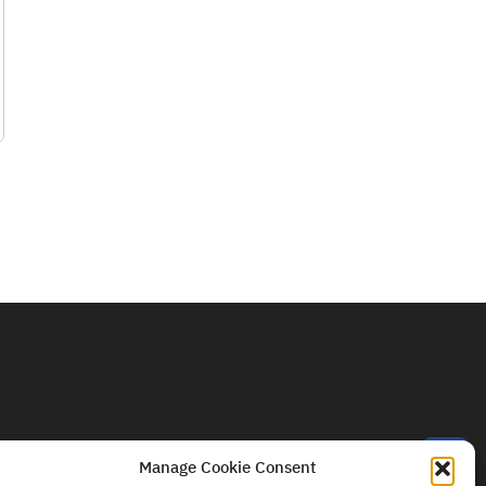
ธ.ค. 68
28 พ.ย. 68
December 1, 2025
November 24, 
CONTINUE READING
CONTINUE READIN
contact
us
Manage Cookie Consent