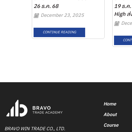
26 ธ.ค. 68
19 ธ.ค.
High ส่ง
December 23, 2025
Dece
CONTINUE READING
CONT
Home
About
Course
BRAVO WIN TRADE CO., LTD.