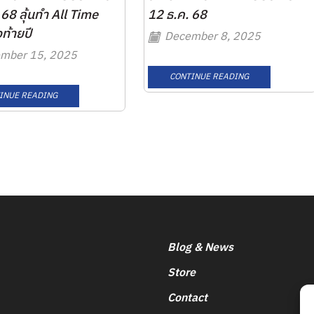
 68 ลุ้นทำ All Time
12 ธ.ค. 68
ท้ายปี
December 8, 2025
mber 15, 2025
CONTINUE READING
INUE READING
Blog & News
Store
Contact