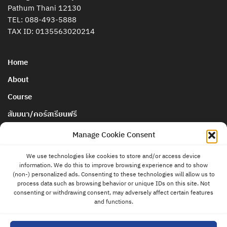
Pathum Thani 12130
TEL:
088-493-5888
TAX ID: 0135563020214
Home
About
Course
สัมมนา/คอร์สเรียนฟรี
นโยบายการยกเลิกและคืนเงิน
Manage Cookie Consent
We use technologies like cookies to store and/or access device
Blog & News
information. We do this to improve browsing experience and to show
ติดต่อ
(non-) personalized ads. Consenting to these technologies will allow us to
แอดมิน
Store
process data such as browsing behavior or unique IDs on this site. Not
consenting or withdrawing consent, may adversely affect certain features
Contact
and functions.
Privacy Policy