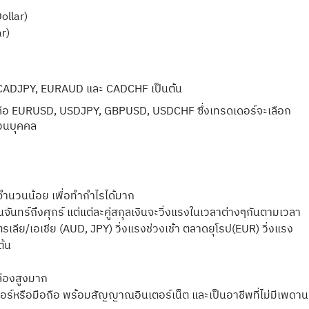
ollar)
r)
CADJPY, EURAUD และ CADCHF เป็นต้น
ex คือ EURUSD, USDJPY, GBPUSD, USDCHF ซึ่งเทรดเดอร์จะเลือก
่วนบุคคล
นจำนวนน้อย เพื่อทำกำไรได้มาก
นจันทร์ถึงศุกร์ แต่แต่ละคู่สกุลเงินจะวิ่งแรงในเวลาต่างๆกันตามเวลา
ลีย/เอเชีย (AUD, JPY) วิ่งแรงช่วงเช้า ตลาดยุโรป(EUR) วิ่งแรง
ต้น
ล่องสูงมาก
ตอร์หรือมือถือ พร้อมสัญญาณอินเตอร์เน็ต และเป็นอาชีพที่ไม่มีเพดาน