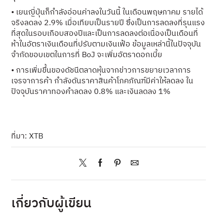
• เยนญี่ปุ่นก็กำลังอ่อนค่าลงในวันนี้ ในเดือนพฤษภาคม รายได้
จริงลดลง 2.9% เมื่อเทียบเป็นรายปี ซึ่งเป็นการลดลงที่รุนแรง
ที่สุดในรอบเกือบสองปีและเป็นการลดลงต่อเนื่องเป็นเดือนที่
ห้าในอัตราเงินเดือนที่ปรับตามเงินเฟ้อ ข้อมูลเหล่านี้ในปัจจุบัน
จำกัดขอบเขตในการที่ BoJ จะเพิ่มอัตราดอกเบี้ย
• การเพิ่มขึ้นของดัชนีตลาดหุ้นจากข่าวการขยายเวลาการ
เจรจาการค้า กำลังดันราคาสินค้าโภคภัณฑ์มีค่าให้ลดลง ใน
ปัจจุบันราคาทองคำลดลง 0.8% และเงินลดลง 1%
ที่มา:
XTB
เกี่ยวกับผู้เขียน