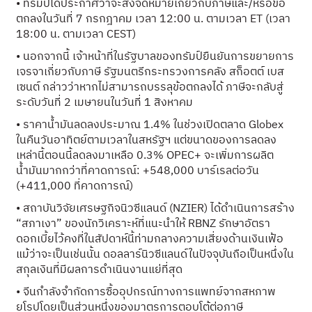
• ทรัมป์ได้ประกาศว่าจะส่งจดหมายเกี่ยวกับภาษีและ/หรือข้อ
ตกลงในวันที่ 7 กรกฎาคม เวลา 12:00 น. ตามเวลา ET (เวลา
18:00 น. ตามเวลา CEST)
• นอกจากนี้ เจ้าหน้าที่ในรัฐบาลของทรัมป์ยืนยันการขยายการ
เจรจาเกี่ยวกับภาษี รัฐมนตรีกระทรวงการคลัง สก็อตต์ เบส
เซนต์ กล่าวว่าหากไม่สามารถบรรลุข้อตกลงได้ ภาษีจะกลับสู่
ระดับวันที่ 2 เมษายนในวันที่ 1 สิงหาคม
• ราคาน้ำมันลดลงประมาณ 1.4% ในช่วงเปิดตลาด Globex
ในคืนวันอาทิตย์ตามเวลาในสหรัฐฯ แต่ขนาดของการลดลง
เหล่านี้ตอนนี้ลดลงมาเหลือ 0.3% OPEC+ จะเพิ่มการผลิต
น้ำมันมากกว่าที่คาดการณ์: +548,000 บาร์เรลต่อวัน
(+411,000 ที่คาดการณ์)
• สถาบันวิจัยเศรษฐกิจนิวซีแลนด์ (NZIER) ได้ดำเนินการสร้าง
“สภาเงา” ของนักวิเคราะห์ที่แนะนำให้ RBNZ รักษาอัตรา
ดอกเบี้ยไว้คงที่ในสัปดาห์นี้ท่ามกลางความเสี่ยงด้านเงินเฟ้อ
แม้ว่าจะเป็นเช่นนั้น ดอลลาร์นิวซีแลนด์ในปัจจุบันถือเป็นหนึ่งใน
สกุลเงินที่มีผลการดำเนินงานแย่ที่สุด
• จีนกำลังจำกัดการซื้ออุปกรณ์ทางการแพทย์จากสหภาพ
ยุโรปโดยเป็นส่วนหนึ่งของมาตรการตอบโต้ต่อภาษี