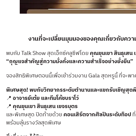
งานที่จะเปลี่ยนมุมมองของคุณเกี่ยวกับควา
พบกับ Talk Show สุดเอ็กซ์คลูซีฟโดย
คุณขุนเขา สินธุเสน 
“กุญแจสำคัญสู่ความมั่งคั่งและความสำเร็จอย่างยั่งยืน”
จองสิทธิพิเศษตอนนี้เพื่อเข้าร่วมงาน Gala สุดหรูนี้ ที่จะ
พิเศษสุด! พบกับวิทยากรระดับตำนานและแขกรับเชิญสุดพ
📍
อาจารย์เต้ย และทีมโค้ชบราโว่
📍
คุณขุนเขา สินธุเสน เขจรบุตร
และพิเศษสุด ปิดท้ายด้วย
คอนเสิร์ตจากศิลปินระดับท็อป
ท
พร้อมลุ้นรางวัลสุดพิเศษ