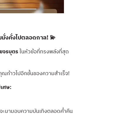
มมั่งคั่งไปตลอดกาล! 💫
เขจรบุตร
ในหัวข้อที่ทรงพลังที่สุด
พาคุณก้าวไปอีกขั้นของความสำเร็จ!
ิเศษ:
ี่จะมามอบความบันเทิงตลอดค่ำคืน