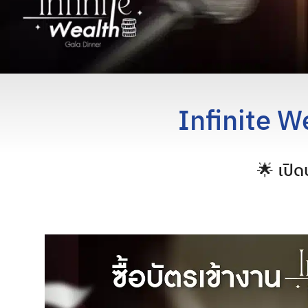
Infinite W
🌟 เปิด