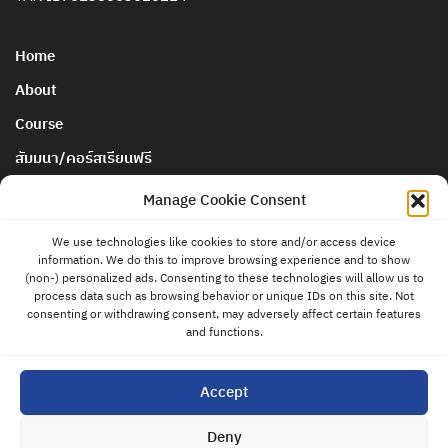
Home
About
Course
สัมมนา/คอร์สเรียนฟรี
นโยบายการยกเลิกและคืนเงิน
Manage Cookie Consent
We use technologies like cookies to store and/or access device
Blog & News
information. We do this to improve browsing experience and to show
ติดต่อ
(non-) personalized ads. Consenting to these technologies will allow us to
แอดมิน
Store
process data such as browsing behavior or unique IDs on this site. Not
consenting or withdrawing consent, may adversely affect certain features
Contact
and functions.
Privacy Policy
Accept
Cookies Policy
Deny