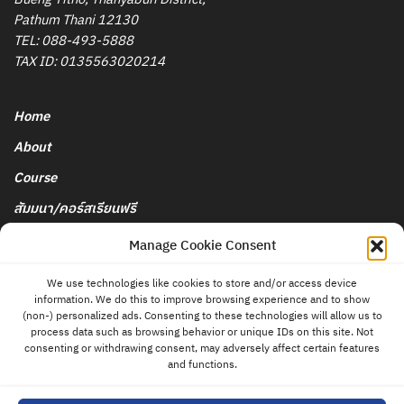
Pathum Thani 12130
TEL:
088-493-5888
TAX ID: 0135563020214
Home
About
Course
สัมมนา/คอร์สเรียนฟรี
นโยบายการยกเลิกและคืนเงิน
Manage Cookie Consent
We use technologies like cookies to store and/or access device
Blog & News
information. We do this to improve browsing experience and to show
ติดต่อ
(non-) personalized ads. Consenting to these technologies will allow us to
แอดมิน
Store
process data such as browsing behavior or unique IDs on this site. Not
consenting or withdrawing consent, may adversely affect certain features
Contact
and functions.
Privacy Policy