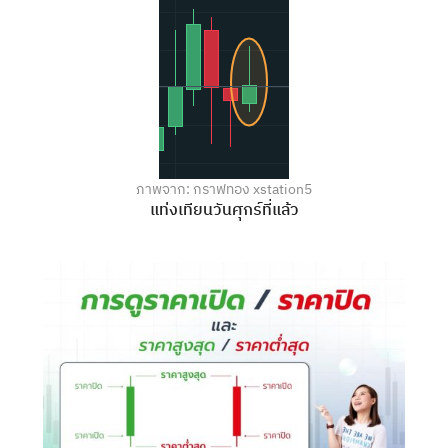
ภาพจาก: กราฟทอง xstation5
แท่งเทียนวันศุกร์ที่แล้ว