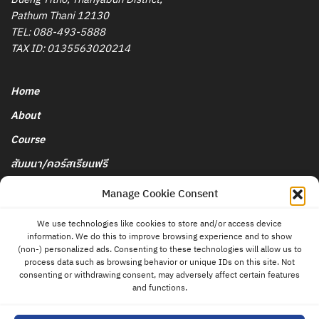
Pathum Thani 12130
TEL:
088-493-5888
TAX ID: 0135563020214
Home
About
Course
สัมมนา/คอร์สเรียนฟรี
นโยบายการยกเลิกและคืนเงิน
Manage Cookie Consent
We use technologies like cookies to store and/or access device
Blog & News
information. We do this to improve browsing experience and to show
ติดต่อ
(non-) personalized ads. Consenting to these technologies will allow us to
แอดมิน
Store
process data such as browsing behavior or unique IDs on this site. Not
consenting or withdrawing consent, may adversely affect certain features
Contact
and functions.
Privacy Policy