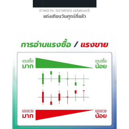
ภาพจาก: กราฟทอง xstation5
แท่งเทียนวันศุกร์ที่แล้ว