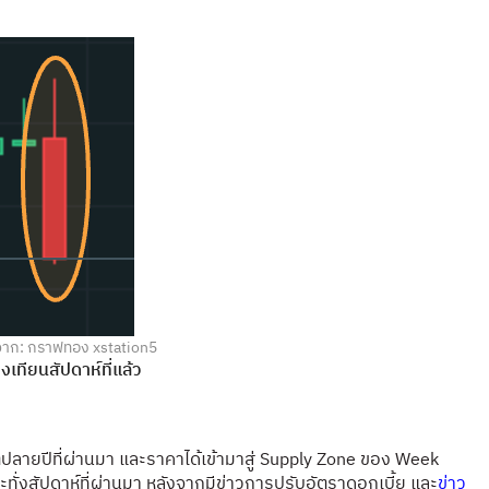
าก: กราฟทอง xstation5
่งเทียนสัปดาห์ที่แล้ว
แต่ปลายปีที่ผ่านมา และราคาได้เข้ามาสู่ Supply Zone ของ Week
ะทั่งสัปดาห์ที่ผ่านมา หลังจากมีข่าวการปรับอัตราดอกเบี้ย และ
ข่าว