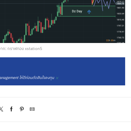
าก: กราฟทอง xstation5
×
nagement ให้ดีก่อนตัดสินใจลงทุน