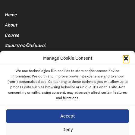
Home
About
Course
สัมมนา/คอร์สเรียนฟรี
นโยบายการยกเลิกและคืนเงิน
Manage Cookie Consent
We use technologies like cookies to store and/or access device
Blog & News
information. We do this to improve browsing experience and to show
ติดต่อ
(non-) personalized ads. Consenting to these technologies will allow us to
แอดมิน
Store
process data such as browsing behavior or unique IDs on this site. Not
consenting or withdrawing consent, may adversely affect certain features
Contact
and functions.
Privacy Policy
Accept
Cookies Policy
Deny