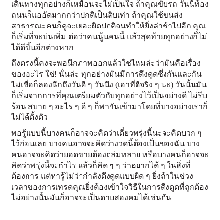
เดินทางทุกอย่างก็เหมือนจะไม่เป็นใจ ถ้าคุณขับรถ วันนี้ท้อง
ถนนก็แออัดมากกว่าปกติเป็นสิบเท่า ถ้าคุณใช้ขนส่ง
สาธารณะคนก็ดูจะเยอะผิดปกติจนทำให้ยิ่งล่าช้าไปอีก คุณ
ก็เริ่มที่จะบ่นเพิ่ม ต่อว่าคนนู้นคนนี้ แล้วสุดท้ายทุกอย่างก็ไม่
ได้ดีขึ้นอีกต่างหาก
ถึงตรงนี้คงจะพอนึกภาพออกแล้วใช่ไหมล่ะว่ามันคือเรื่อง
ของอะไร ใช่! นั่นล่ะ ทุกอย่างมันมีการดึงดูดซึ่งกันและกัน
ไม่เชื่อก็ลองนึกถึงวันดี ๆ วันนึง (เอาที่ดีจริง ๆ นะ) วันนั้นมัน
ก็เริ่มจากการที่คุณเตรียมตัวกับทุกอย่างไว้เป็นอย่างดี ไม่รีบ
ร้อน สบาย ๆ อะไร ๆ ดี ๆ ก็พากันเข้ามาโดยที่บางอย่างเราก็
ไม่ได้ตั้งตัว
พอรู้แบบนี้บางคนก็อาจจะคิดว่าเดี๋ยวพรุ่งนี้นะจะคิดบวก ๆ
ไว้ก่อนเลย บางคนอาจจะคิดว่างวดนี้ต้องเป็นของฉัน บาง
คนอาจจะคิดว่ายอดขายต้องถล่มทลาย หรือบางคนก็อาจจะ
คิดว่าพรุ่งนี้จะกำไร แล้วก็คิด ๆ ๆ ว่าอยากได้ ๆ ในสิ่งที่
ต้องการ แต่หารู้ไม่ว่ากำลังดึงดูดแบบผิด ๆ ยิ่งถ้าในช่วง
เวลาของการเทรดคุณยิ่งต้องเข้าใจวิธีในการดึงดูดที่ถูกต้อง
ไม่อย่างนั้นมันก็อาจจะเป็นดาบสองคมได้เช่นกัน