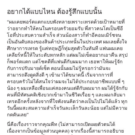
อยากได้แบบไหน ต้องรู้สึกแบบนั้น
“ผมเคยพอร์ตแตกแบบพังทลายเพราะเทรดด้วยเป้าหมายที่
ว่าอยากทำให้คนในครอบครัวยอมรับ พี่สาวคนโตเป็นซีอี
โอที่ประสบความสำเร็จ ส่วนน้องสาวก็ทำอีคอมเมิร์ชจน
เป็นอันดับสองของสินค้าประเภทนั้นในประเทศ ผมเลยตั้งใจ
ศึกษาการเทรด รู้แค่ทฤษฎีก็ทุ่มสุดตัวในทันที แฟนผมเคย
เคลียร์หนี้ให้ในระดับหกหลัก แต่ผมไม่เข็ดอยากเอาคืน สรุป
ก็พอร์ตแตก แต่โชคดีที่แฟนดีกับผมมาก เธอพาให้ผมรู้จัก
กับการปรับมายด์เซ็ต ตอนนั้นผมไม่รู้หรอกว่ามันจะ
สามารถดึงดูดสิ่งดี ๆ เข้ามาได้ขนาดนี้ เริ่มจากการที่
ครอบครัวไม่ได้สนใจว่าผมจะไม่ได้ประกอบอาชีพแบบพี่ ๆ
น้อง ๆ ผมเหลือเพื่อนแค่สองคนแต่ดีกับผมมาก ผมได้รู้จักกับ
คนที่มีทัศนคติเชิงบวกเข้ามาในชีวิตเรื่อย ๆ และผมกลับมา
เทรดอีกครั้งหลังจากที่ใจพังจนคิดว่าคงเป็นไปไม่ได้แล้ว ทุก
วันนี้ผมสะสมความสำเร็จวันละเล็กวันละน้อย แต่ไม่มีความ
กดดันเลย”
นี่คือเรื่องราวจากคุณพีท (ไม่สามารถเปิดเผยตัวตนได้
เนื่องจากเป็นข้อมูลส่วนบุคคล) จากเรื่องนี้สามารถอธิบาย