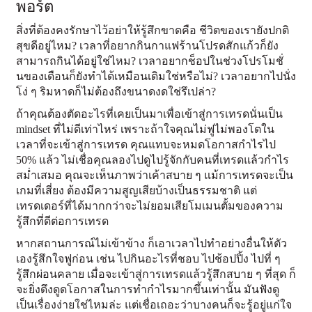
พอร์ต
สิ่งที่ต้องคงรักษาไว้อย่าให้รู้สึกขาดคือ ชีวิตของเรายังปกติ
สุขดีอยู่ไหม? เวลาที่อยากกินกาแฟร้านโปรดสักแก้วก็ยัง
สามารถกินได้อยู่ใช่ไหม? เวลาอยากช็อปในช่วงโปรโมชั่
นของเดือนก็ยังทำได้เหมือนเดิมใช่หรือไม่? เวลาอยากไปนั่ง
โง่ ๆ ริมหาดก็ไม่ต้องถึงขนาดงดใช่รึเปล่า?
ถ้าคุณต้องตัดอะไรที่เคยเป็นมาเพื่อเข้าสู่การเทรดนั่นเป็น
mindset ที่ไม่ดีเท่าไหร่ เพราะถ้าใจคุณไม่ฟูไม่พองโตใน
เวลาที่จะเข้าสู่การเทรด คุณแทบจะหมดโอกาสกำไรไป
50% แล้ว ไม่เชื่อคุณลองไปดูไปรู้จักกับคนที่เทรดแล้วกำไร
สม่ำเสมอ คุณจะเห็นภาพว่าเค้าสบาย ๆ แม้การเทรดจะเป็น
เกมที่เสี่ยง ต้องมีความสูญเสียบ้างเป็นธรรมชาติ แต่
เทรดเดอร์ที่ได้มากกว่าจะไม่ยอมเสียโมเมนตั้มของความ
รู้สึกที่ดีต่อการเทรด
หากสถานการณ์ไม่เข้าข้าง ก็เอาเวลาไปทำอย่างอื่นให้ตัว
เองรู้สึกใจฟูก่อน เช่น ไปกินอะไรที่ชอบ ไปช้อปปิ้ง ไปที่ ๆ
รู้สึกผ่อนคลาย เมื่อจะเข้าสู่การเทรดแล้วรู้สึกสบาย ๆ ที่สุด ก็
จะยิ่งดึงดูดโอกาสในการทำกำไรมากขึ้นเท่านั้น มันฟังดู
เป็นเรื่องง่ายใช่ไหมล่ะ แต่เชื่อเถอะว่าบางคนก็จะรู้อยู่แก่ใจ