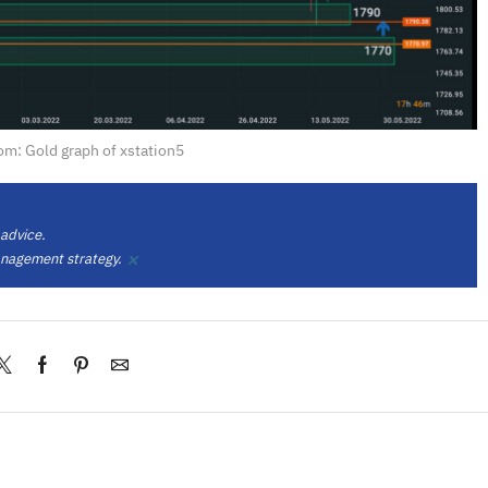
om: Gold graph of xstation5
 advice.
×
anagement strategy.