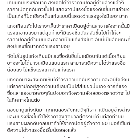
เทียนที่มีแรงซื้อมาก สังเกตได้ว่าราคาเปิดอยู่ด้านล่างแล้วก็
ราคาเปิดถูกดันตัวขึ้นไป แสดงว่ามีแรงซื้อแรงดันขึ้นมาแล้วยิ่ง
เป็นแท่งที่ปิดเขียวเต็มแท่งแบบนี้แสดงว่าแรงจูงใจมีเยอะมาก
แท่งเทียนถัดไปเราจะเห็นว่าราคาเปิดอยู่ด้านล่าง หลังจากนั้นมี
แรงเทขายลงมาแต่สุดท้ายก็มีแรงซื้อดันกลับขึ้นไปทำให้จะ
ราคาปิดอยู่ด้านบนและกลายเป็นแท่งสีเขียว อันนี้เป็นลักษณะที่
ยังมีแรงซื้อมากกว่าแรงขายอยู่
ถัดไปในรูปแท่งเทียนมีแรงซื้อดันขึ้นไปเหมือนกันแต่เนื้อเทียน
อาจจะไม่ได้ยาวเหมือนแบบแรก สามารถตีความได้ว่าแรงซื้อ
น้อยลง ไม่แข็งแรงเท่ากับแท่งแรก
แท่งถัดมาจะสังเกตเห็นได้ว่าราคาเปิดกับราคาปิดจะอยู่ใกล้กัน
แต่ราคาปิดอยู่สูงกว่ามันก็เลยเป็นไส้สีเขียวนั่นเอง การที่แรง
ซื้อและแรงขายพอๆกันบ่งบอกถึงความลังเลของตลาดว่าจะไป
ในทิศทางไหนต่อ
ลองมาดูแท่งถัดมา ทุกคนลองสังเกตดีๆที่ราคาเปิดอยู่ข้างล่าง
และมีแรงซื้อขึ้นทำให้ราคาสูงสุดมาอยู่ตรงนี้ได้ แต่สุดท้ายมี
แรงขายผลักดันกลับมาทำให้ราคาปิดอยู่ต่ำกว่า 50 เปอร์เซ็นต์
ตีความได้ว่าแรงซื้อเริ่มน้อยลงแล้ว