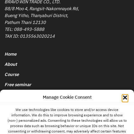
BRAVO WIN TRADE CO., LTD.
88/8 Moo 4, Rangsit-Nakornnayok Rd,
Bueng Yitho, Thanyaburi District,
Pathum Thani 12130
TEL:
088-493-5888
TAX ID: 0135563020214
Home
About
Course
Free seminar
นโยบายการยกเลิกและคืนเงิน
Manage Cookie Consent
We use technologies like cookies to store and/or access device
Blog & News
information. We do this to improve browsing experience and to show
contact
(non-) personalized ads. Consenting to these technologies will allow us to
us
Store
process data such as browsing behavior or unique IDs on this site. Not
consenting or withdrawing consent, may adversely affect certain features