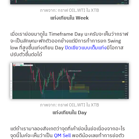
ภาพจาก: กราฟ OIL.WTI ใน XTB
แท่งเทียนใน Week
เมื่อเราย่อยมาดูใน Timeframe Day นะครับจะเห็นว่ากราฟ
จะเป็นลักษณะพักตัวออกข้างแต่มีการทำการยก Swing
low ที่สูงขึ้นแท่งเทียน Day
ปิดเขียวแบบเต็มแท่ง
มีโอกาส
ปรับตัวขึ้นต่อได้
ภาพจาก: กราฟ OIL.WTI ใน XTB
แท่งเทียนใน Day
แต่ถ้าเรามาลองสังเกตว่าจุดที่เค้าย่อนั้นย่อเนื่องจากอะไร
จุดนี้ไมค์จะเห็นว่าเป็น
QM Sell
พอดีน้องเลยทำการย่อตัว