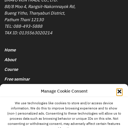
BRAVO WIN TRADE CO., LTD.
88/8 Moo 4, Rangsit-Nakornnayok Rd,
Bueng Yitho, Thanyaburi District,
Pathum Thani 12130
TEL:
088-493-5888
TAX ID: 0135563020214
Home
About
Course
Free seminar
นโยบายการยกเลิกและคืนเงิน
Manage Cookie Consent
We use technologies like cookies to store and/or access device
Blog & News
information. We do this to improve browsing experience and to show
contact
(non-) personalized ads. Consenting to these technologies will allow us to
us
Store
process data such as browsing behavior or unique IDs on this site. Not
consenting or withdrawing consent, may adversely affect certain features
Contact