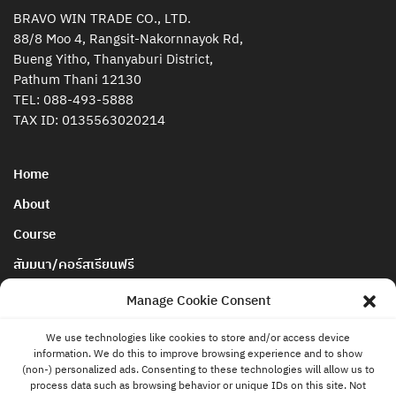
BRAVO WIN TRADE CO., LTD.
88/8 Moo 4, Rangsit-Nakornnayok Rd,
Bueng Yitho, Thanyaburi District,
Pathum Thani 12130
TEL:
088-493-5888
TAX ID: 0135563020214
Home
About
Course
สัมมนา/คอร์สเรียนฟรี
นโยบายการยกเลิกและคืนเงิน
Manage Cookie Consent
We use technologies like cookies to store and/or access device
Blog & News
information. We do this to improve browsing experience and to show
ติดต่อ
(non-) personalized ads. Consenting to these technologies will allow us to
แอดมิน
Store
process data such as browsing behavior or unique IDs on this site. Not