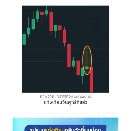
ภาพจาก: กราฟทอง xstation5
แท่งเทียนวันศุกร์ที่แล้ว