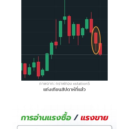
ภาพจาก: กราฟทอง xstation5
แท่งเทียนสัปดาห์ที่แล้ว