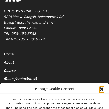
BRAVO WIN TRADE CO., LTD.
88/8 Moo 4, Rangsit-Nakornnayok Rd,
Bueng Yitho, Thanyaburi District,
Pathum Thani 12130
TEL:
088-493-5888
TAX ID: 0135563020214
Home
About
Course
สัมมนา/คอร์สเรียนฟรี
นโยบายการยกเลิกและคืนเงิน
Manage Cookie Consent
We use technologies like cookies to store and/or access device
Blog & News
information. We do this to improve browsing experience and to show
ติดต่อ
(non-) personalized ads. Consenting to these technologies will allow us to